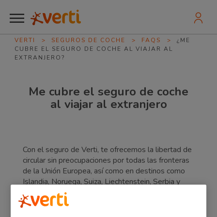
VERTI
>
SEGUROS DE COCHE
>
FAQS
>
¿ME
CUBRE EL SEGURO DE COCHE AL VIAJAR AL
EXTRANJERO?
Me cubre el seguro de coche
al viajar al extranjero
Con el seguro de Verti, te ofrecemos la libertad de
circular sin preocupaciones por todas las fronteras
de la Unión Europea, así como en destinos como
Islandia, Noruega, Suiza, Liechtenstein, Serbia y
Andorra. Tu seguridad y comodidad son nuestra
prioridad, y queremos que disfrutes de tus viajes
con la confianza de estar protegido en cualquier