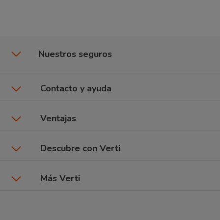
Nuestros seguros
Seguros de coche
Contacto y ayuda
Póliza CuentaKms
Asistencia y contacto
Ventajas
Seguros de moto
Área de clientes
Promociones y beneficios
Descubre con Verti
6Ruedas: Coche + Moto
Dar un parte
Talleres Verti
Seguros por marca de coche
Más Verti
Seguros de Hogar
Preguntas frecuentes
Tipos de pago
Blog Verti
Compañía
Seguros de inquilinos
Comparador de seguros