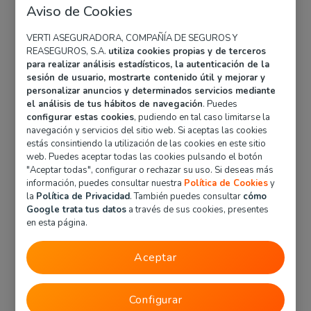
Aviso de Cookies
parte.
VERTI ASEGURADORA, COMPAÑÍA DE SEGUROS Y
REASEGUROS, S.A.
utiliza cookies propias y de terceros
Cobertura Automática
para realizar análisis estadísticos, la autenticación de la
sesión de usuario, mostrarte contenido útil y mejorar y
en la Unión Europea y
personalizar anuncios y determinados servicios mediante
destinos específicos:
el análisis de tus hábitos de navegación
. Puedes
configurar estas cookies
, pudiendo en tal caso limitarse la
navegación y servicios del sitio web. Si aceptas las cookies
estás consintiendo la utilización de las cookies en este sitio
Cuando tienes una póliza de
seguro de coche
con
web. Puedes aceptar todas las cookies pulsando el botón
Verti, puedes circular libremente en todas las
"Aceptar todas", configurar o rechazar su uso. Si deseas más
fronteras de la Unión Europea y otros destinos
información, puedes consultar nuestra
Política de Cookies
y
específicos mencionados anteriormente. Esto
la
Política de Privacidad
. También puedes consultar
cómo
significa que, mientras te desplaces por estos
Google trata tus datos
a través de sus cookies, presentes
en esta página.
países, tu cobertura de seguro se mantiene activa
para garantizar tu tranquilidad en el camino.
Aceptar
Consideraciones especiales
para otros destinos:
Configurar