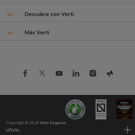
Seguros de moto
Área de clientes
Promociones y beneficios
Descubre con Verti
6Ruedas: Coche + Moto
Dar un parte
Talleres Verti
Seguros por marca de coche
Más Verti
Seguros de Hogar
Preguntas frecuentes
Tipos de pago
Blog Verti
Compañía
Seguros de inquilinos
Comparador de seguros
Estudios
Información de interés
Seguros de mascota
Diccionario de seguros
Opiniones Verti
Seguros de coche baratos
Ahorra con Verti Driver
Seguros de patinete
Copyright ©
2026
Verti Seguros
LEGAL