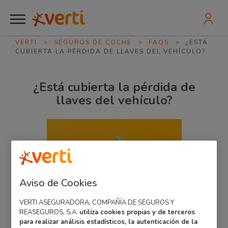
VERTI
>
SEGUROS DE COCHE
>
FAQS
>
¿ESTÁ
CUBIERTA LA PÉRDIDA DE LLAVES DEL VEHÍCULO?
¿Está cubierta la pérdida de
llaves del vehículo?
Aviso de Cookies
VERTI ASEGURADORA, COMPAÑÍA DE SEGUROS Y
REASEGUROS, S.A.
utiliza cookies propias y de terceros
para realizar análisis estadísticos, la autenticación de la