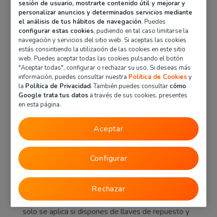
sesión de usuario, mostrarte contenido útil y mejorar y
En caso de sustracción o extravío de las llaves del
personalizar anuncios y determinados servicios mediante
vehículo y dispongas de llaves de repuesto, te las
el análisis de tus hábitos de navegación
. Puedes
enviamos desde el lugar donde se encuentren
configurar estas cookies
, pudiendo en tal caso limitarse la
navegación y servicios del sitio web. Si aceptas las cookies
hasta el lugar donde esté inmovilizado el vehículo.
estás consintiendo la utilización de las cookies en este sitio
Para hacer uso de esta cobertura debes tener
web. Puedes aceptar todas las cookies pulsando el botón
contratada, como mínimo la Asistencia en Viaje
"Aceptar todas", configurar o rechazar su uso. Si deseas más
Básica y llamar al 91 276 42 22 (disponible las 24
información, puedes consultar nuestra
Política de Cookies
y
h del día)
la
Política de Privacidad
. También puedes consultar
cómo
Google trata tus datos
a través de sus cookies, presentes
Además, es importante destacar que esta
en esta página.
cobertura no solo se aplica en caso de robo o
extravío de las llaves del vehículo, sino también en
Aceptar
situaciones en las que las llaves se hayan quedado
dentro del coche y no puedas acceder a ellas. En
estos casos, nuestro
servicio de asistencia en
Configurar
carretera
se encargará de enviar las llaves de
repuesto al lugar donde se encuentre el vehículo
para que puedas continuar con tu viaje.
Rechazar
Es importante tener en cuenta que esta cobertura
solo se aplica si dispones de llaves de repuesto y