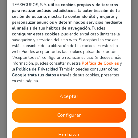
REASEGUROS, S.A.
utiliza cookies propias y de terceros
para realizar análisis estadísticos, la autenticación de la
A
B
sesión de usuario, mostrarte contenido útil y mejorar y
personalizar anuncios y determinados servicios mediante
el análisis de tus hábitos de navegación
. Puedes
configurar estas cookies
, pudiendo en tal caso limitarse la
Audi
BMW
navegación y servicios del sitio web. Si aceptas las cookies
estás consintiendo la utilización de las cookies en este sitio
web. Puedes aceptar todas las cookies pulsando el botón
C
D
"Aceptar todas", configurar o rechazar su uso. Si deseas más
información, puedes consultar nuestra
Política de Cookies
y
la
Política de Privacidad
. También puedes consultar
cómo
Citröen
Dacia
Google trata tus datos
a través de sus cookies, presentes
en esta página.
F
H
Aceptar
Fiat
Honda
Configurar
Ford
Hyundai
Rechazar