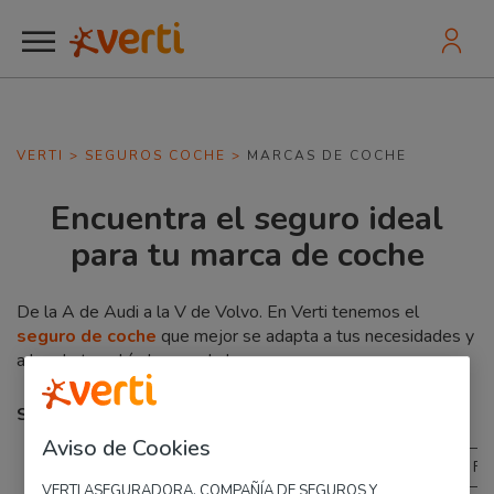
VERTI
>
SEGUROS COCHE
>
MARCAS DE COCHE
Encuentra el seguro ideal
para tu marca de coche
De la A de Audi a la V de Volvo. En Verti tenemos el
seguro de coche
que mejor se adapta a tus necesidades y
a las de tu vehículo, sea de la marca que sea.
Selecciona una letra:
Aviso de Cookies
Todas
A
B
C
D
F
VERTI ASEGURADORA, COMPAÑÍA DE SEGUROS Y