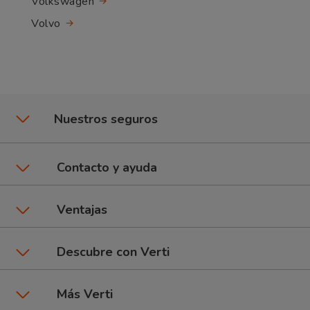
Volkswagen
Volvo
Nuestros seguros
Seguros de coche
Contacto y ayuda
Póliza CuentaKms
Asistencia y contacto
Ventajas
Seguros de moto
Área de clientes
Promociones y beneficios
Descubre con Verti
6Ruedas: Coche + Moto
Dar un parte
Talleres Verti
Seguros por marca de coche
Más Verti
Seguros de Hogar
Preguntas frecuentes