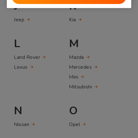
J
K
Jeep
Kia
L
M
Land Rover
Mazda
Lexus
Mercedes
Mini
Mitsubishi
N
O
Nissan
Opel