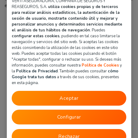
VERTI ASEGURADORA, COMPAÑÍA DE SEGUROS Y
escoger
el seguro que mejor se adapte a tus necesidades
.
REASEGUROS, S.A.
utiliza cookies propias y de terceros
para realizar análisis estadísticos, la autenticación de la
sesión de usuario, mostrarte contenido útil y mejorar y
personalizar anuncios y determinados servicios mediante
el análisis de tus hábitos de navegación
. Puedes
configurar estas cookies
, pudiendo en tal caso limitarse la
navegación y servicios del sitio web. Si aceptas las cookies
estás consintiendo la utilización de las cookies en este sitio
web. Puedes aceptar todas las cookies pulsando el botón
"Aceptar todas", configurar o rechazar su uso. Si deseas más
información, puedes consultar nuestra
Política de Cookies
y
la
Política de Privacidad
. También puedes consultar
cómo
Google trata tus datos
a través de sus cookies, presentes
Calcula el mejor precio con Verti
en esta página.
Aceptar
¿Cuál es el mejor seguro
Configurar
para Honda?
Rechazar