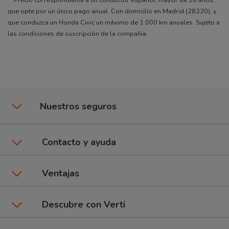
**Precio correspondiente a un conductor español, mayor de 26 años,
que opte por un único pago anual. Con domicilio en Madrid (28220), y
que conduzca un Honda Civic un máximo de 1.000 km anuales. Sujeto a
las condiciones de suscripción de la compañía.
Nuestros seguros
Seguros de coche
Contacto y ayuda
Póliza CuentaKms
Asistencia y contacto
Ventajas
Seguros de moto
Área de clientes
Promociones y beneficios
Descubre con Verti
6Ruedas: Coche + Moto
Dar un parte
Talleres Verti