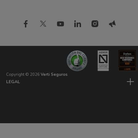
Seguros de inquilinos
Comparador de seguros
Estudios
Información de interés
Seguros de mascota
Diccionario de seguros
Opiniones Verti
Seguros de coche baratos
Ahorra con Verti Driver
Seguros de patinete
Copyright ©
2026
Verti Seguros
LEGAL
PRIVACIDAD
COOKIES
CONFIGURAR