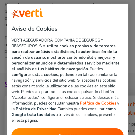
Para elegir un seguro de coche nuevo que te permita
disfrutar del vehículo sin preocupaciones, tienes que tener
en cuenta las características especiales con las que cuenta
un coche recién estrenado.
Aviso de Cookies
Puedes elegir el tipo de seguro que mejor se adapte a tus
VERTI ASEGURADORA, COMPAÑÍA DE SEGUROS Y
necesidades y a las de tu nuevo coche. Elige la opción que
REASEGUROS, S.A.
utiliza cookies propias y de terceros
prefieras y busca el equilibrio perfecto para ti entre
para realizar análisis estadísticos, la autenticación de la
coberturas y precio:
sesión de usuario, mostrarte contenido útil y mejorar y
personalizar anuncios y determinados servicios mediante
el análisis de tus hábitos de navegación
. Puedes
configurar estas cookies
, pudiendo en tal caso limitarse la
navegación y servicios del sitio web. Si aceptas las cookies
SEGÚN TUS NECESIDADES
estás consintiendo la utilización de las cookies en este sitio
web. Puedes aceptar todas las cookies pulsando el botón
"Aceptar todas", configurar o rechazar su uso. Si deseas más
Seguro de coche a
Seguro de coc
información, puedes consultar nuestra
Política de Cookies
y
la
Política de Privacidad
. También puedes consultar
cómo
terceros
terceros ampl
Google trata tus datos
a través de sus cookies, presentes
en esta página.
Con la protección básica para tu
Incluye una mayor p
nuevo coche. Uno de los seguros
el Terceros básico, 