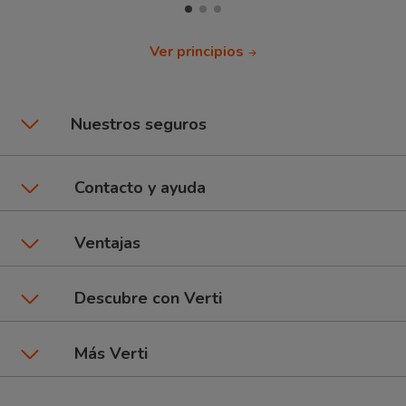
Ver principios
Nuestros seguros
Seguros de coche
Contacto y ayuda
Póliza CuentaKms
Asistencia y contacto
Ventajas
Seguros de moto
Área de clientes
Promociones y beneficios
Descubre con Verti
6Ruedas: Coche + Moto
Dar un parte
Talleres Verti
Seguros por marca de coche
Más Verti
Seguros de Hogar
Preguntas frecuentes
Tipos de pago
Blog Verti
Compañía