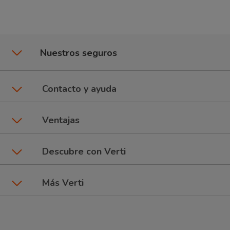
Nuestros seguros
Seguros de coche
Contacto y ayuda
Póliza CuentaKms
Asistencia y contacto
Ventajas
Seguros de moto
Área de clientes
Promociones y beneficios
Descubre con Verti
6Ruedas: Coche + Moto
Dar un parte
Talleres Verti
Seguros por marca de coche
Más Verti
Seguros de Hogar
Preguntas frecuentes
Tipos de pago
Blog Verti
Compañía
Seguros de inquilinos
Comparador de seguros
Estudios