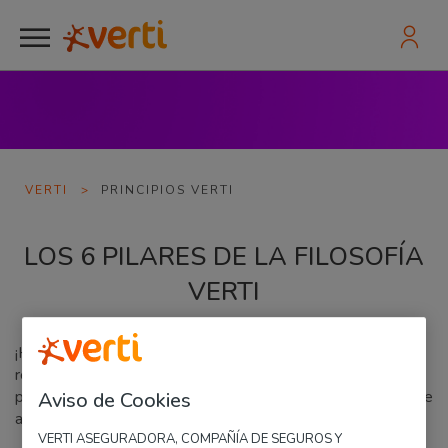
Principios Verti
VERTI
>
PRINCIPIOS VERTI
LOS 6 PILARES DE LA FILOSOFÍA
VERTI
¡Hola! Somos Verti, una compañía joven y dinámica que está
revolucionando el mundo de los seguros gracias a nuestros
principios, 6 pilares básicos que hemos desarrollado en base
Aviso de Cookies
a nuestros valores y a nuestro ADN.
VERTI ASEGURADORA, COMPAÑÍA DE SEGUROS Y