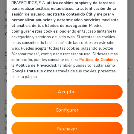
1. Mejor precio desde el principio
REASEGUROS, S.A.
utiliza cookies propias y de terceros
para realizar análisis estadísticos, la autenticación de la
Siempre pensando en ti, ofrecemos el precio que más se
sesión de usuario, mostrarte contenido útil y mejorar y
adapte a tu estilo de vida desde el minuto uno. Para que
personalizar anuncios y determinados servicios mediante
pagues exactamente por lo que necesitas, ni más ni menos,
el análisis de tus hábitos de navegación
. Puedes
configurar estas cookies
, pudiendo en tal caso limitarse la
y sin renunciar a las mejores coberturas.
navegación y servicios del sitio web. Si aceptas las cookies
2. Calcular el precio es rápido y sencillo
estás consintiendo la utilización de las cookies en este sitio
web. Puedes aceptar todas las cookies pulsando el botón
Solo con tus datos y en menos de 2 minutos puedes saber
"Aceptar todas", configurar o rechazar su uso. Si deseas más
información, puedes consultar nuestra
Política de Cookies
y
el precio de cualquiera de tus seguros. Porque pensamos
la
Política de Privacidad
. También puedes consultar
cómo
que el mundo de los seguros no debe ser ni aburrido ni difícil
Google trata tus datos
a través de sus cookies, presentes
de entender. Además, para saber tu precio, te pedimos que
en esta página.
nos facilites obligatoriamente tu DNI y tu dirección de e-mail
3. Productos Innovadores
Aceptar
En Verti te ofrecemos una selección de productos
innovadores que se adaptan a tus necesidades
Configurar
aseguradoras. ¿Quieres obtener un gran descuento en tu
seguro? Te ofrecemos
Verti DRIVER
donde si demuestras
ser un buen conductor, te damos un 40 % de descuento en
Rechazar