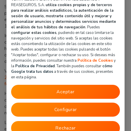
REASEGUROS, S.A.
utiliza cookies propias y de terceros
Según el estudio realizado por el comparador
Roams
, la
para realizar análisis estadísticos, la autenticación de la
puntuación en el mes de marzo 2024 es de 8,7 sobre 10 y,
sesión de usuario, mostrarte contenido útil y mejorar y
en concreto, la asistencia ha sido valorada con un 9 sobre
personalizar anuncios y determinados servicios mediante
10.
el análisis de tus hábitos de navegación
. Puedes
configurar estas cookies
, pudiendo en tal caso limitarse la
Incluso si eliges la opción de contratar un seguro a terceros,
navegación y servicios del sitio web. Si aceptas las cookies
contarás con una asistencia en carretera completa. De
estás consintiendo la utilización de las cookies en este sitio
hecho, está incluido el remolque del vehículo, mientras que
web. Puedes aceptar todas las cookies pulsando el botón
otras aseguradoras te exigen pagar un plus para disponer
"Aceptar todas", configurar o rechazar su uso. Si deseas más
información, puedes consultar nuestra
Política de Cookies
y
de esta cobertura.
la
Política de Privacidad
. También puedes consultar
cómo
Verti cuenta con varios
teléfonos disponibles de asistencia
Google trata tus datos
a través de sus cookies, presentes
24 horas
o, si lo prefieres, puedes
solicitar asistencia de
en esta página.
forma online
.
Aceptar
Hoy en día la instantaneidad y la comodidad a la hora de
contratar un servicio es clave. Por ello, trabajamos
duramente en la mejora constante de la digitalización de
Configurar
nuestros servicios.
Las
opiniones de nuestros clientes en Ekomi
destacan que
Rechazar
el proceso de contratación digital es muy ágil y sencillo.