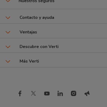
Nuestros seguros
Seguros de coche
Contacto y ayuda
Póliza CuentaKms
Asistencia y contacto
Ventajas
Seguros de moto
Área de clientes
Promociones y beneficios
Descubre con Verti
6Ruedas: Coche + Moto
Dar un parte
Talleres Verti
Seguros por marca de coche
Más Verti
Seguros de Hogar
Preguntas frecuentes
Tipos de pago
Blog Verti
Compañía
Seguros de inquilinos
Comparador de seguros
Estudios
Información de interés
Seguros de mascota
Diccionario de seguros
Opiniones Verti
Seguros de coche baratos