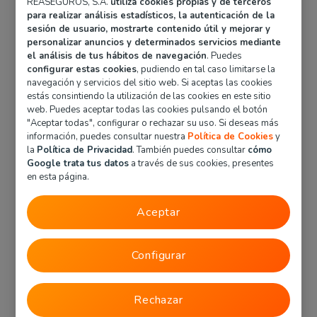
REASEGUROS, S.A.
utiliza cookies propias y de terceros
para realizar análisis estadísticos, la autenticación de la
sesión de usuario, mostrarte contenido útil y mejorar y
personalizar anuncios y determinados servicios mediante
Te aconsejamos que tengas a mano la siguiente
el análisis de tus hábitos de navegación
. Puedes
configurar estas cookies
, pudiendo en tal caso limitarse la
información:
navegación y servicios del sitio web. Si aceptas las cookies
DNI del conductor
estás consintiendo la utilización de las cookies en este sitio
Matrícula (para recoger datos públicos sobre
web. Puedes aceptar todas las cookies pulsando el botón
"Aceptar todas", configurar o rechazar su uso. Si deseas más
el coche de forma automática)
información, puedes consultar nuestra
Política de Cookies
y
Marca, modelo, versión y fecha de adquisición
la
Política de Privacidad
. También puedes consultar
cómo
del automóvil
Google trata tus datos
a través de sus cookies, presentes
Ficha de la compañía anterior (para datos
en esta página.
como la fecha de vencimiento)
Aceptar
Recuerda que algunos de estos documentos NO
son obligatorios para contratar un seguro de coche,
simplemente te facilitarán la búsqueda de datos
Configurar
clave para obtener tu precio en minutos.
Además de los documentos mencionados
Rechazar
anteriormente, es importante tener a mano la
información sobre el uso que se le dará al vehículo,