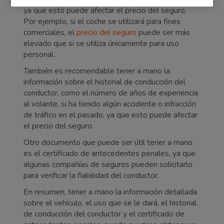
ya que esto puede afectar el precio del seguro.
Por ejemplo, si el coche se utilizará para fines
comerciales, el
precio del seguro
puede ser más
elevado que si se utiliza únicamente para uso
personal.
También es recomendable tener a mano la
información sobre el historial de conducción del
conductor, como el número de años de experiencia
al volante, si ha tenido algún accidente o infracción
de tráfico en el pasado, ya que esto puede afectar
el precio del seguro.
Otro documento que puede ser útil tener a mano
es el certificado de antecedentes penales, ya que
algunas compañías de seguros pueden solicitarlo
para verificar la fiabilidad del conductor.
En resumen, tener a mano la información detallada
sobre el vehículo, el uso que se le dará, el historial
de conducción del conductor y el certificado de