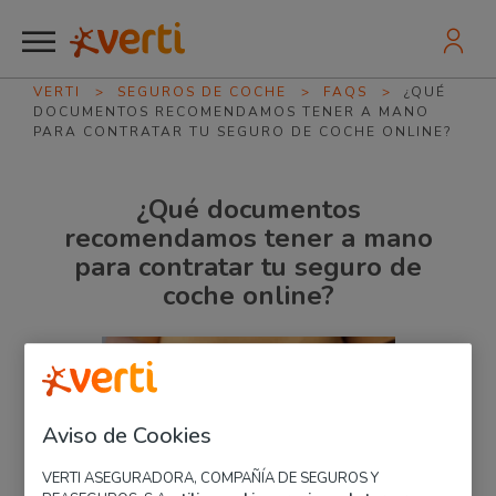
VERTI
>
SEGUROS DE COCHE
>
FAQS
>
¿QUÉ
DOCUMENTOS RECOMENDAMOS TENER A MANO
PARA CONTRATAR TU SEGURO DE COCHE ONLINE?
¿Qué documentos
recomendamos tener a mano
para contratar tu seguro de
coche online?
Aviso de Cookies
VERTI ASEGURADORA, COMPAÑÍA DE SEGUROS Y