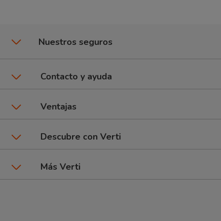
Nuestros seguros
Seguros de coche
Contacto y ayuda
Póliza CuentaKms
Asistencia y contacto
Ventajas
Seguros de moto
Área de clientes
Promociones y beneficios
Descubre con Verti
6Ruedas: Coche + Moto
Dar un parte
Talleres Verti
Seguros por marca de coche
Más Verti
Seguros de Hogar
Preguntas frecuentes
Tipos de pago
Blog Verti
Compañía
Seguros de inquilinos
Comparador de seguros
Estudios
Información de interés