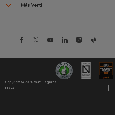
Seguros por marca de coche
Más Verti
Seguros de Hogar
Preguntas frecuentes
Tipos de pago
Blog Verti
Compañía
Seguros de inquilinos
Comparador de seguros
Estudios
Información de interés
Seguros de mascota
Diccionario de seguros
Opiniones Verti
Seguros de coche baratos
Ahorra con Verti Driver
Seguros de patinete
Copyright ©
2026
Verti Seguros
LEGAL
PRIVACIDAD
COOKIES