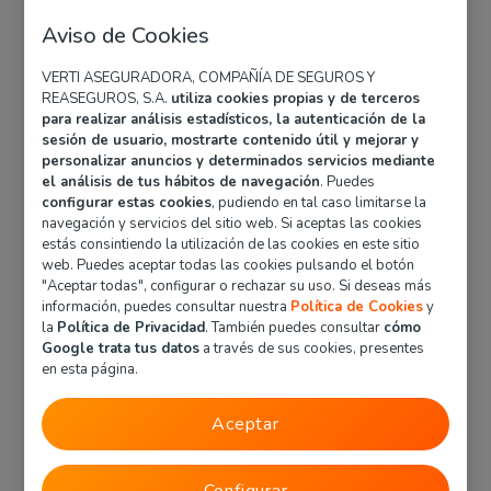
¿Es obligatorio llevar el
Aviso de Cookies
carné de conducir físico?
VERTI ASEGURADORA, COMPAÑÍA DE SEGUROS Y
REASEGUROS, S.A.
utiliza cookies propias y de terceros
para realizar análisis estadísticos, la autenticación de la
Es obligatorio llevar el carné de conducir mientras
sesión de usuario, mostrarte contenido útil y mejorar y
conduces. La normativa establece que todo
personalizar anuncios y determinados servicios mediante
conductor debe llevar consigo su permiso de
el análisis de tus hábitos de navegación
. Puedes
conducción y presentarlo cuando sea requerido por
configurar estas cookies
, pudiendo en tal caso limitarse la
las autoridades correspondientes. La falta de
navegación y servicios del sitio web. Si aceptas las cookies
estás consintiendo la utilización de las cookies en este sitio
presentación del carné de conducir cuando se
web. Puedes aceptar todas las cookies pulsando el botón
solicita puede resultar en sanciones
"Aceptar todas", configurar o rechazar su uso. Si deseas más
administrativas.
información, puedes consultar nuestra
Política de Cookies
y
la
Política de Privacidad
. También puedes consultar
cómo
Otros documentos que
Google trata tus datos
a través de sus cookies, presentes
en esta página.
es obligatorio llevar en
el coche
Aceptar