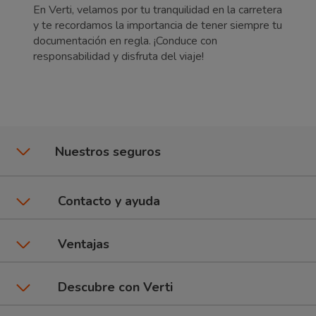
En Verti, velamos por tu tranquilidad en la carretera
y te recordamos la importancia de tener siempre tu
documentación en regla. ¡Conduce con
responsabilidad y disfruta del viaje!
Nuestros seguros
Seguros de coche
Contacto y ayuda
Póliza CuentaKms
Asistencia y contacto
Ventajas
Seguros de moto
Área de clientes
Promociones y beneficios
Descubre con Verti
6Ruedas: Coche + Moto
Dar un parte
Talleres Verti