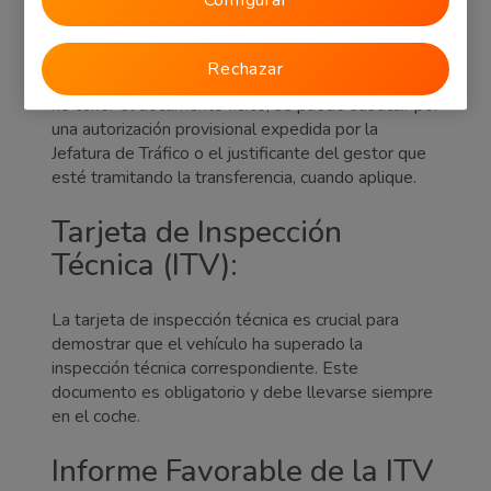
Permiso de circulación:
Configurar
El permiso de circulación es un documento esencial
Rechazar
que debe estar presente en el vehículo. En caso de
no tener el documento físico, se puede sustituir por
una autorización provisional expedida por la
Jefatura de Tráfico o el justificante del gestor que
esté tramitando la transferencia, cuando aplique.
Tarjeta de Inspección
Técnica (ITV):
La tarjeta de inspección técnica es crucial para
demostrar que el vehículo ha superado la
inspección técnica correspondiente. Este
documento es obligatorio y debe llevarse siempre
en el coche.
Informe Favorable de la ITV