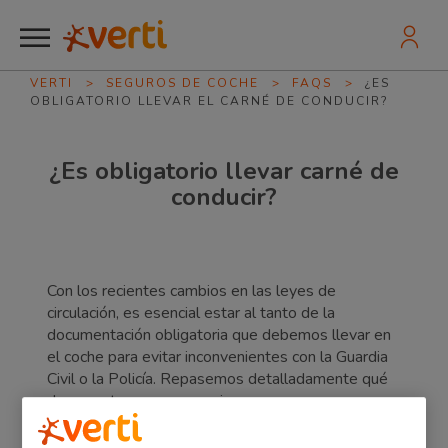
VERTI
>
SEGUROS DE COCHE
>
FAQS
>
¿ES
OBLIGATORIO LLEVAR EL CARNÉ DE CONDUCIR?
¿Es obligatorio llevar carné de
conducir?
Con los recientes cambios en las leyes de
circulación, es esencial estar al tanto de la
documentación obligatoria que debemos llevar en
el coche para evitar inconvenientes con la Guardia
Civil o la Policía. Repasemos detalladamente qué
documentos son necesarios: