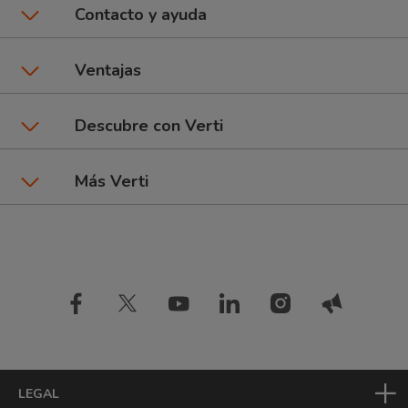
Seguros de coche
Contacto y ayuda
Póliza CuentaKms
Asistencia y contacto
Ventajas
Seguros de moto
Área de clientes
Promociones y beneficios
Descubre con Verti
6Ruedas: Coche + Moto
Dar un parte
Talleres Verti
Seguros por marca de coche
Más Verti
Seguros de Hogar
Preguntas frecuentes
Tipos de pago
Blog Verti
Compañía
Seguros de inquilinos
Comparador de seguros
Estudios
Información de interés
Seguros de mascota
Diccionario de seguros
Opiniones Verti
Seguros de coche baratos
Ahorra con Verti Driver
Seguros de patinete
LEGAL