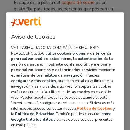
El pago de la póliza del
seguro de coche
es un
gasto fijo para todas las personas que poseen un
vehículo en España, sin embargo, existen algunos
trucos que permiten reducir su precio y dar un
respiro al presupuesto familiar. ¿Quieres saber
cómo hacer que te bajen el seguro del coche?
Aviso de Cookies
Entonces sigue leyendo, ¡aquí te lo contamos todo!
VERTI ASEGURADORA, COMPAÑÍA DE SEGUROS Y
REASEGUROS, S.A.
utiliza cookies propias y de terceros
para realizar análisis estadísticos, la autenticación de la
Trucos para conseguir
sesión de usuario, mostrarte contenido útil y mejorar y
que te bajen el seguro
personalizar anuncios y determinados servicios mediante
el análisis de tus hábitos de navegación
. Puedes
del coche
configurar estas cookies
, pudiendo en tal caso limitarse la
navegación y servicios del sitio web. Si aceptas las cookies
estás consintiendo la utilización de las cookies en este sitio
web. Puedes aceptar todas las cookies pulsando el botón
A continuación, te mencionamos algunos de los
"Aceptar todas", configurar o rechazar su uso. Si deseas más
trucos que puedes utilizar para bajar el precio del
información, puedes consultar nuestra
Política de Cookies
y
seguro del coche:
la
Política de Privacidad
. También puedes consultar
cómo
Google trata tus datos
a través de sus cookies, presentes
Compara los precios que
en esta página.